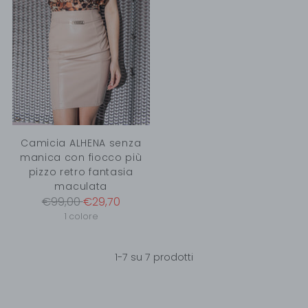
Camicia ALHENA senza
manica con fiocco più
pizzo retro fantasia
maculata
Prezzo
€99,00
€29,70
di
1 colore
listino
1-7 su 7 prodotti