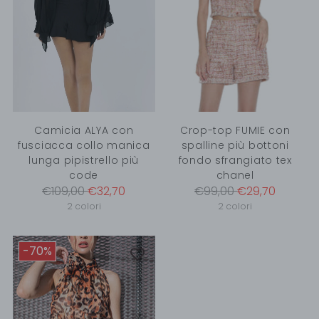
Camicia ALYA con
Crop-top FUMIE con
fusciacca collo manica
spalline più bottoni
lunga pipistrello più
fondo sfrangiato tex
code
chanel
Prezzo
Prezzo
€109,00
€32,70
€99,00
€29,70
di
di
2 colori
2 colori
listino
listino
-70%