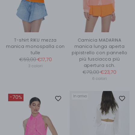
T-shirt RIKU mezza
Camicia MADARINA
manica monospalla con
manica lunga aperta
tulle
pipistrello con pannello
Prezzo
€59,00
€17,70
più fusciacca più
apertura sch.
di
3 colori
Prezzo
€79,00
€23,70
listino
di
6 colori
listino
+1 more
In arrivo
-70%