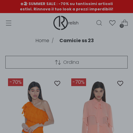
☀️🏖️ SUMMER SALE : -70% su tantissimi articoli
estivi. Rinnova il tuo look a prezzi imperdibili!
0
Home
Camicie ss 23
Ordina
-70%
-70%