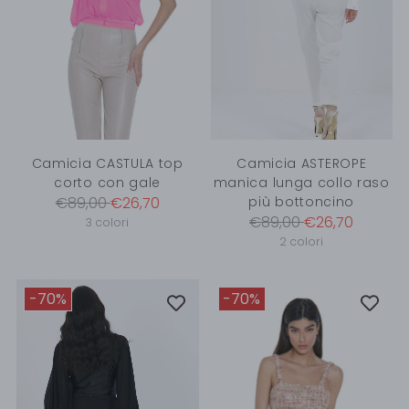
Camicia CASTULA top
Camicia ASTEROPE
corto con gale
manica lunga collo raso
Prezzo
€89,00
€26,70
più bottoncino
Prezzo
€89,00
€26,70
di
3 colori
di
2 colori
listino
listino
-70%
-70%