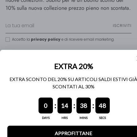
nuove collezioni. Subito per te un buono sconto del
10% sulla nuova collezione prezzo pieno non scontata.
La
ISCRIVITI
tua
email
Accetto la
privacy policy
e di ricevere email marketing.
Copyright © 2026,
Relish
. Powered by Relish.it srl - P.IVA:
IT08259221219 - Cod. REA: NA-944279
DAZZY
powered by
Le tue preferenze relative alla privacy